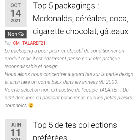
Top 5 packagings :
OCT
14
Mcdonalds, céréales, coca,
2021
cigarette chocolat, gâteaux
Non
Par
CM_TALAREF21
Le packaging a pour premier objectif de conditionner un
produit mais il est également pensé pour être pratique,
reconnaissable et design.
Nous allons nous concentrer aujourd’hui sur la partie design
et ainsi faire un come-back dans les années 90-2000.
Voici la sélection non exhaustive de l’équipe TALAREF ! Du
petit déjeuner, en passant par le repas puis les petits plaisirs
coupables
Top 5 de tes collections
JUIN
11
préférées