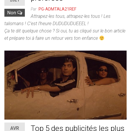
2021
Par
PG-ADMTALA21REF
Non
Attrapez-les tous, attrapez-les tous ! Les
talismans ! C’est l’heure DUDUDUDUEEEL !
Ça te dit quelque chose ? Si oui, tu as cliqué sur le bon article
et prépare toi à faire un retour vers ton enfance
Top 5 des publicités les plus
AVR